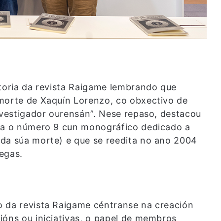
storia da revista Raigame lembrando que
 morte de Xaquín Lorenzo, co obxectivo de
investigador ourensán”. Nese repaso, destacou
ica o número 9 cun monográfico dedicado a
 da súa morte) e que se reedita no ano 2004
egas.
o da revista Raigame céntranse na creación
ións ou iniciativas, o papel de membros