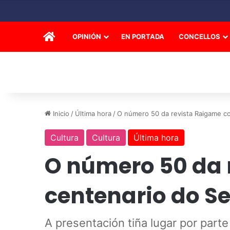
INICIO
OPINIÓN
EN PORTADA
CONCELLOS
Inicio
/
Última hora
/
O número 50 da revista Raigame c
Cultura
Cultura
Última hora
O número 50 da
centenario do S
A presentación tiña lugar por part