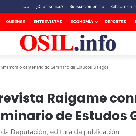
Inicio
¿Quen somos?
Subscrición online
Subscrición p
OURENSE
ENTREVISTAS
ECONOMÍA
DEPORTES
onmemora o centenario do Seminario de Estudos Galegos
 revista Raigame co
eminario de Estudos 
e da Deputación, editora da publicación