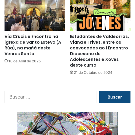
Vía Crucis e Encontro na
Estudantes de Valdeorras,
igrexa de Santo Estevo (A
Viana e Trives, entre os
Rúa), na mañá deste
convocados ao I Encontro
Venres Santo
Diocesano de
Adolescentes e Xoves
18 de Abril de 2025
deste curso
21 de Outubro de 2024
B
u
s
c
a
r
: