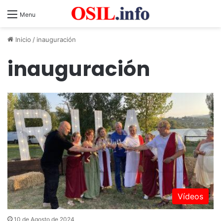
Menu
Inicio
/
inauguración
inauguración
Vídeos
10 de Agosto de 2024