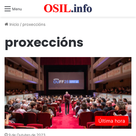
Menu
Inicio
/
proxeccións
proxeccións
Última hora
9 de Outubro de 2023