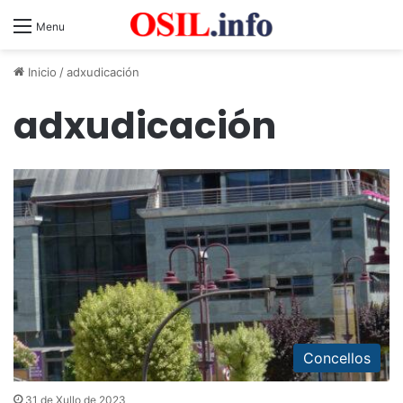
Menu
Inicio
/
adxudicación
adxudicación
Concellos
31 de Xullo de 2023