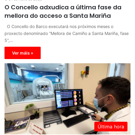
O Concello adxudica a última fase da
mellora do acceso a Santa Mariña
O Concello do Barco executará nos próximos meses o
proxecto denominado “Mellora de Camiño a Santa Mariña, fase
5”,…
Ver máis »
Última hora